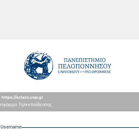
University of the Peloponn
https://eclass.uop.gr
ατφόρμα Τηλεκπαίδευσης
U
sername