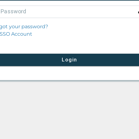
P
assword
got your password?
SSO Account
Login