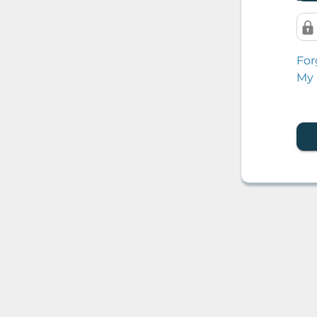
For
My 